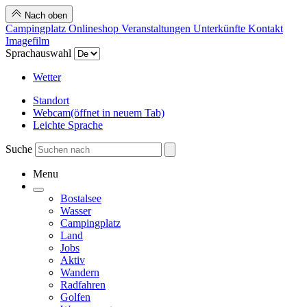
Nach oben
Campingplatz
Onlineshop
Veranstaltungen
Unterkünfte
Kontakt
Imagefilm
Sprachauswahl
Wetter
Standort
Webcam
(öffnet in neuem Tab)
Leichte Sprache
Suche
Menu
Bostalsee
Wasser
Campingplatz
Land
Jobs
Aktiv
Wandern
Radfahren
Golfen